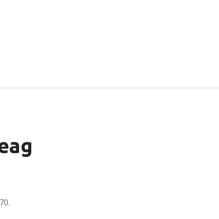
ceag
70.