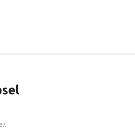
osel
37.