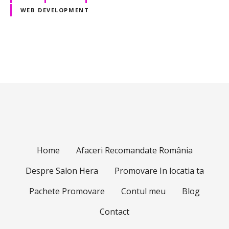
d
WEB DEVELOPMENT
e
M
a
r
N
k
e
a
t
i
v
n
i
g
P
g
Home
Afaceri Recomandate România
e
n
a
Despre Salon Hera
Promovare In locatia ta
t
ț
Pachete Promovare
Contul meu
Blog
r
u
i
Contact
a
A