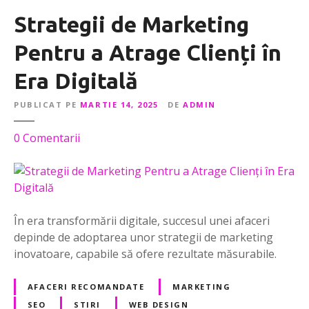
Strategii de Marketing
Pentru a Atrage Clienți în
Era Digitală
PUBLICAT PE
MARTIE 14, 2025
DE
ADMIN
l
0
Comentarii
a
S
t
r
a
În era transformării digitale, succesul unei afaceri
t
depinde de adoptarea unor strategii de marketing
e
inovatoare, capabile să ofere rezultate măsurabile.
g
i
AFACERI RECOMANDATE
MARKETING
i
SEO
STIRI
WEB DESIGN