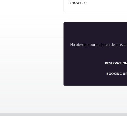
SHOWERS
Nu pierde oportunitatea de a rezerv
RESERVATION
BOOKING U