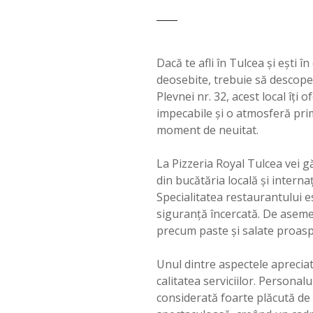
Dacă te afli în Tulcea și ești
deosebite, trebuie să descoper
Plevnei nr. 32, acest local îți 
impecabile și o atmosferă prim
moment de neuitat.
La Pizzeria Royal Tulcea vei g
din bucătăria locală și interna
Specialitatea restaurantului e
siguranță încercată. De asemen
precum paste și salate proasp
Unul dintre aspectele apreciat
calitatea serviciilor. Personal
considerată foarte plăcută de c