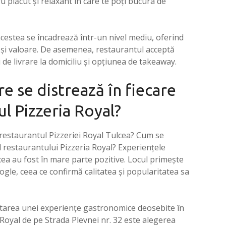
 plăcut și relaxant în care te poți bucura de
 acestea se încadrează într-un nivel mediu, oferind
e și valoare. De asemenea, restaurantul acceptă
i de livrare la domiciliu și opțiunea de takeaway.
re se distrează în fiecare
ul Pizzeria Royal?
 restaurantul Pizzeriei Royal Tulcea? Cum se
l restaurantului Pizzeria Royal? Experiențele
lcea au fost în mare parte pozitive. Locul primește
gle, ceea ce confirmă calitatea și popularitatea sa
căutarea unei experiențe gastronomice deosebite în
Royal de pe Strada Plevnei nr. 32 este alegerea