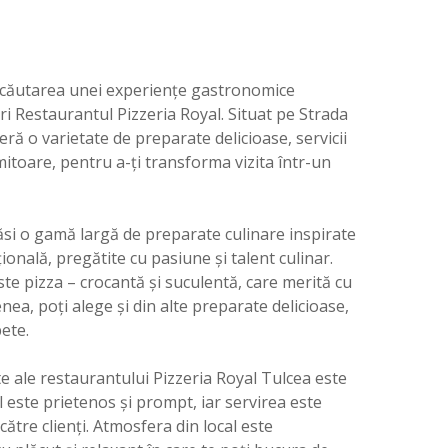
 în căutarea unei experiențe gastronomice
i Restaurantul Pizzeria Royal. Situat pe Strada
oferă o varietate de preparate delicioase, servicii
itoare, pentru a-ți transforma vizita într-un
ăsi o gamă largă de preparate culinare inspirate
țională, pregătite cu pasiune și talent culinar.
ste pizza – crocantă și suculentă, care merită cu
ea, poți alege și din alte preparate delicioase,
ete.
e ale restaurantului Pizzeria Royal Tulcea este
ul este prietenos și prompt, iar servirea este
ătre clienți. Atmosfera din local este