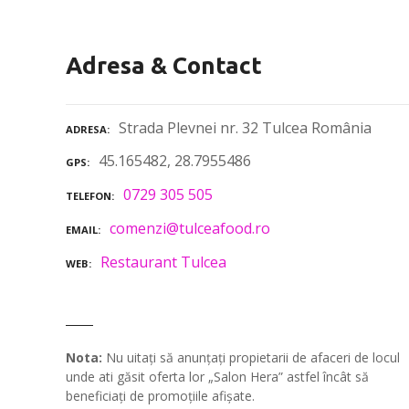
Adresa & Contact
Strada Plevnei nr. 32 Tulcea România
ADRESA
45.165482, 28.7955486
GPS
0729 305 505
TELEFON
comenzi@tulceafood.ro
EMAIL
Restaurant Tulcea
WEB
Nota:
Nu uitați să anunțați propietarii de afaceri de locul
unde ati găsit oferta lor „Salon Hera” astfel încât să
beneficiați de promoțiile afișate.