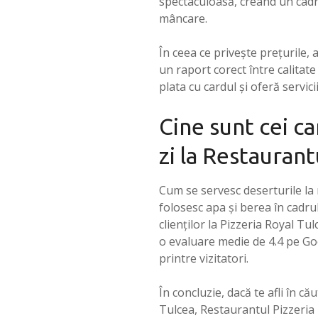
spectaculoasă, creând un cadru
mâncare.
În ceea ce privește prețurile,
un raport corect între calitat
plata cu cardul și oferă servici
Cine sunt cei ca
zi la Restaurant
Cum se servesc deserturile la
folosesc apa și berea în cadru
clienților la Pizzeria Royal Tu
o evaluare medie de 4.4 pe Goo
printre vizitatori.
În concluzie, dacă te afli în 
Tulcea, Restaurantul Pizzeria 