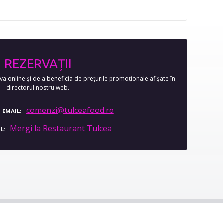
REZERVAȚII
a online și de a beneficia de prețurile promoționale afișate în
directorul nostru web.
comenzi@tulceafood.ro
 EMAIL
Mergi la Restaurant Tulcea
RL