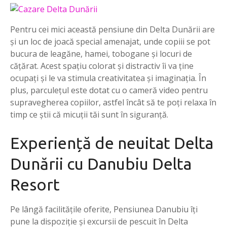
Pentru cei mici această pensiune din Delta Dunării are
și un loc de joacă special amenajat, unde copiii se pot
bucura de leagăne, hamei, tobogane și locuri de
cățărat. Acest spațiu colorat și distractiv îi va ține
ocupați și le va stimula creativitatea și imaginația. În
plus, parculețul este dotat cu o cameră video pentru
supravegherea copiilor, astfel încât să te poți relaxa în
timp ce știi că micuții tăi sunt în siguranță.
Experiență de neuitat Delta
Dunării cu Danubiu Delta
Resort
Pe lângă facilitățile oferite, Pensiunea Danubiu îți
pune la dispoziție și excursii de pescuit în Delta