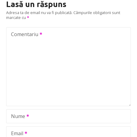
Lasă un răspuns
g
Adresa ta de email nu va fi publicată.
Câmpurile obligatorii sunt
marcate cu
a
r
Comentariu
e
î
n
a
r
t
Nume
i
c
Email