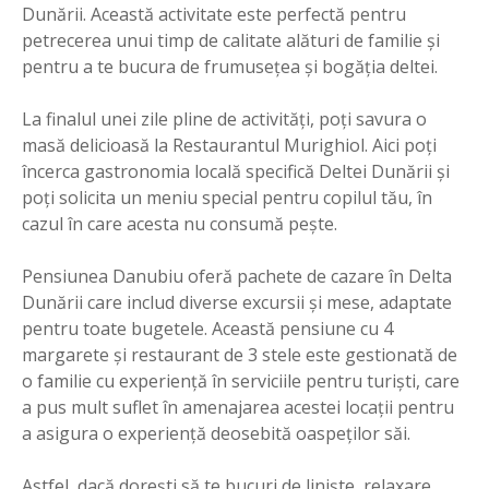
Dunării. Această activitate este perfectă pentru
petrecerea unui timp de calitate alături de familie și
pentru a te bucura de frumusețea și bogăția deltei.
La finalul unei zile pline de activități, poți savura o
masă delicioasă la Restaurantul Murighiol. Aici poți
încerca gastronomia locală specifică Deltei Dunării și
poți solicita un meniu special pentru copilul tău, în
cazul în care acesta nu consumă pește.
Pensiunea Danubiu oferă pachete de cazare în Delta
Dunării care includ diverse excursii și mese, adaptate
pentru toate bugetele. Această pensiune cu 4
margarete și restaurant de 3 stele este gestionată de
o familie cu experiență în serviciile pentru turiști, care
a pus mult suflet în amenajarea acestei locații pentru
a asigura o experiență deosebită oaspeților săi.
Astfel, dacă dorești să te bucuri de liniște, relaxare,