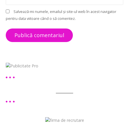
l
Salvează-mi numele, emailul și site-ul web în acest navigator
e
pentru data viitoare când o să comentez.