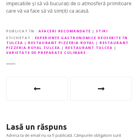
impecabile și să vă bucurați de o atmosferă primitoare
care vă va face să vă simțiți ca acasă.
PUBLICAT ÎN
AFACERI RECOMANDATE
|
STIRI
ETICHETAT
EXPERIENȚE GASTRONOMICE DEOSEBITE ÎN
TULCEA
|
RESTAURANT PIZZERIA ROYAL
|
RESTAURANT
PIZZERIA ROYAL TULCEA
|
RESTAURANT TULCEA
|
VARIETATE DE PREPARATE CULINARE
N
a
v
i
Lasă un răspuns
g
Adresa ta de email nu va fi publicată.
Câmpurile obligatorii sunt