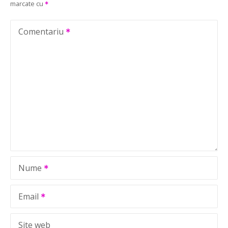
marcate cu
a
r
Comentariu
e
î
n
a
r
t
Nume
i
c
Email
o
Site web